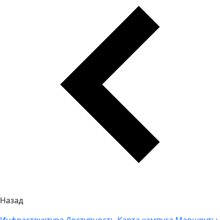
Назад
Инфраструктура
Доступность
Карта кампуса
Маршруты