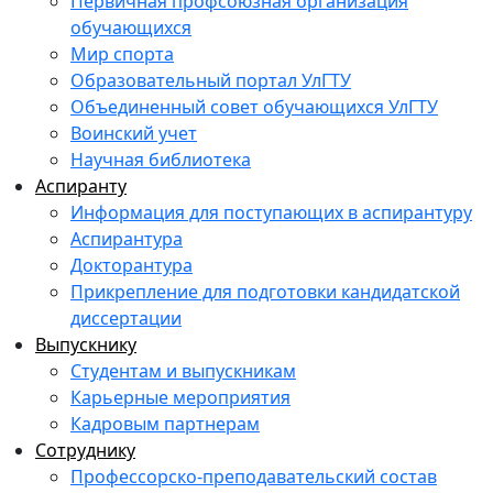
Первичная профсоюзная организация
обучающихся
Мир спорта
Образовательный портал УлГТУ
Объединенный совет обучающихся УлГТУ
Воинский учет
Научная библиотека
Аспиранту
Информация для поступающих в аспирантуру
Аспирантура
Докторантура
Прикрепление для подготовки кандидатской
диссертации
Выпускнику
Студентам и выпускникам
Карьерные мероприятия
Кадровым партнерам
Сотруднику
Профессорско-преподавательский состав