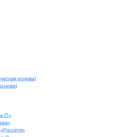
ческая основа)
основа)
-IT»
зда»
«Россети»