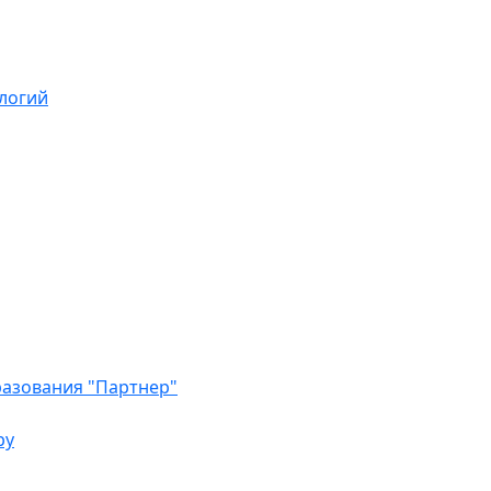
логий
азования "Партнер"
ру