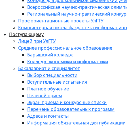
Конкурс для дошкольников «Маленький уч
Всероссийская научно-практическая олимп
Региональный научно-практический конкур
Профориентационные проекты УлГТУ
Компьютерная школа факультета информационн
Поступающему
Лицей при УлГТУ
Среднее профессиональное образование
Барышский колледж
Колледж экономики и информатики
Бакалавриат и специалитет
Выбор специальности
Вступительные испытания
Платное обучение
Целевой прием
Экран приема и конкурсные списки
Перечень образовательных программ
Адреса и контакты
Информация обязательная для публикации