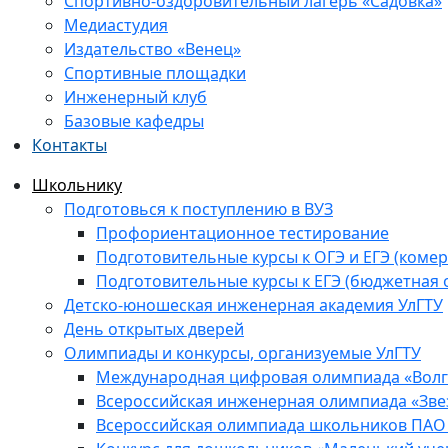
Спортивно-оздоровительный лагерь «Садовка»
Медиастудия
Издательство «Венец»
Спортивные площадки
Инженерный клуб
Базовые кафедры
Контакты
Школьнику
Подготовься к поступлению в ВУЗ
Профориентационное тестирование
Подготовительные курсы к ОГЭ и ЕГЭ (комер
Подготовительные курсы к ЕГЭ (бюджетная 
Детско-юношеская инженерная академия УлГТУ
День открытых дверей
Олимпиады и конкурсы, организуемые УлГТУ
Международная цифровая олимпиада «Волга
Всероссийская инженерная олимпиада «Зве
Всероссийская олимпиада школьников ПАО 