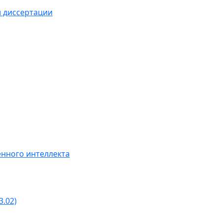
й диссертации
нного интеллекта
3.02)