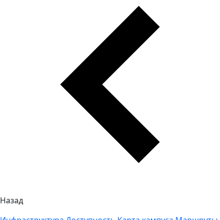
Назад
Инфраструктура
Доступность
Карта кампуса
Маршруты