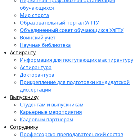
Первичная профсоюзная организация
обучающихся
Мир спорта
Образовательный портал УлГТУ
Объединенный совет обучающихся УлГТУ
Воинский учет
Научная библиотека
Аспиранту
Информация для поступающих в аспирантуру
Аспирантура
Докторантура
Прикрепление для подготовки кандидатской
диссертации
Выпускнику
Студентам и выпускникам
Карьерные мероприятия
Кадровым партнерам
Сотруднику
Профессорско-преподавательский состав