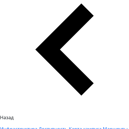
Назад
Инфраструктура
Доступность
Карта кампуса
Маршруты