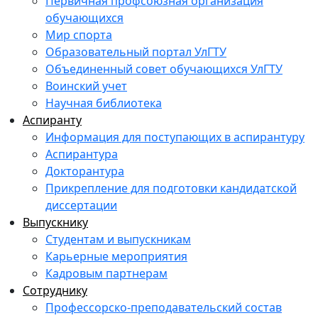
Первичная профсоюзная организация
обучающихся
Мир спорта
Образовательный портал УлГТУ
Объединенный совет обучающихся УлГТУ
Воинский учет
Научная библиотека
Аспиранту
Информация для поступающих в аспирантуру
Аспирантура
Докторантура
Прикрепление для подготовки кандидатской
диссертации
Выпускнику
Студентам и выпускникам
Карьерные мероприятия
Кадровым партнерам
Сотруднику
Профессорско-преподавательский состав