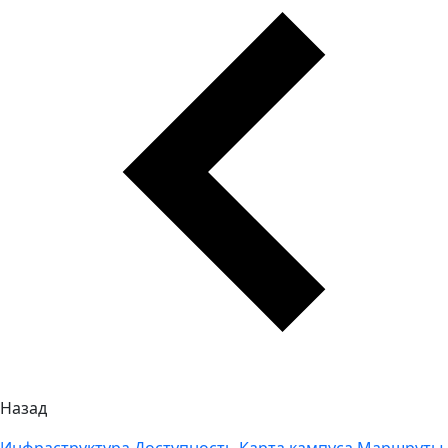
Назад
Инфраструктура
Доступность
Карта кампуса
Маршруты