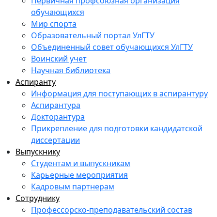
Первичная профсоюзная организация
обучающихся
Мир спорта
Образовательный портал УлГТУ
Объединенный совет обучающихся УлГТУ
Воинский учет
Научная библиотека
Аспиранту
Информация для поступающих в аспирантуру
Аспирантура
Докторантура
Прикрепление для подготовки кандидатской
диссертации
Выпускнику
Студентам и выпускникам
Карьерные мероприятия
Кадровым партнерам
Сотруднику
Профессорско-преподавательский состав