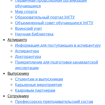
Первичная профсоюзная организация
обучающихся
Мир спорта
Образовательный портал УлГТУ
Объединенный совет обучающихся УлГТУ
Воинский учет
Научная библиотека
Аспиранту
Информация для поступающих в аспирантуру
Аспирантура
Докторантура
Прикрепление для подготовки кандидатской
диссертации
Выпускнику
Студентам и выпускникам
Карьерные мероприятия
Кадровым партнерам
Сотруднику
Профессорско-преподавательский состав