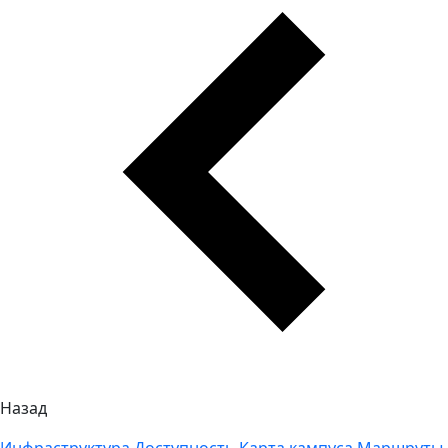
Назад
Инфраструктура
Доступность
Карта кампуса
Маршруты