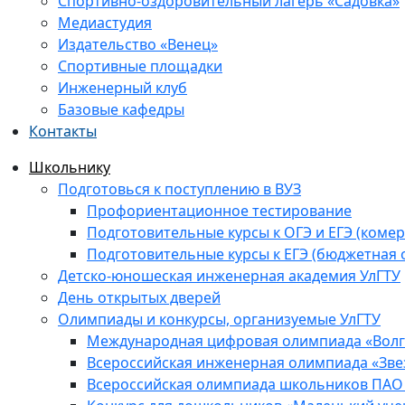
Спортивно-оздоровительный лагерь «Садовка»
Медиастудия
Издательство «Венец»
Спортивные площадки
Инженерный клуб
Базовые кафедры
Контакты
Школьнику
Подготовься к поступлению в ВУЗ
Профориентационное тестирование
Подготовительные курсы к ОГЭ и ЕГЭ (комер
Подготовительные курсы к ЕГЭ (бюджетная 
Детско-юношеская инженерная академия УлГТУ
День открытых дверей
Олимпиады и конкурсы, организуемые УлГТУ
Международная цифровая олимпиада «Волга
Всероссийская инженерная олимпиада «Зве
Всероссийская олимпиада школьников ПАО 