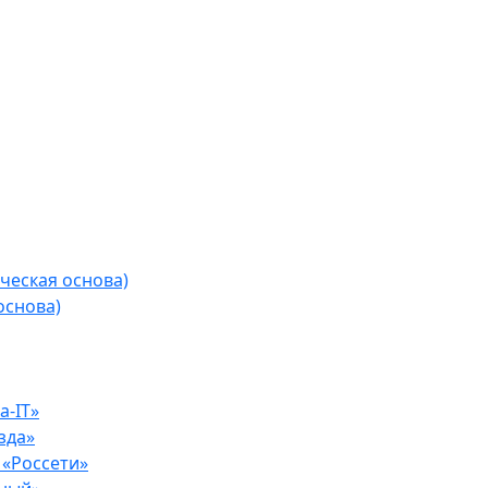
ческая основа)
основа)
-IT»
зда»
«Россети»