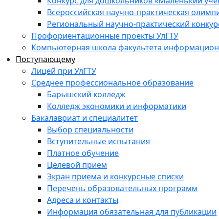
Конкурс для дошкольников «Маленький уч
Всероссийская научно-практическая олимп
Региональный научно-практический конкур
Профориентационные проекты УлГТУ
Компьютерная школа факультета информационн
Поступающему
Лицей при УлГТУ
Среднее профессиональное образование
Барышский колледж
Колледж экономики и информатики
Бакалавриат и специалитет
Выбор специальности
Вступительные испытания
Платное обучение
Целевой прием
Экран приема и конкурсные списки
Перечень образовательных программ
Адреса и контакты
Информация обязательная для публикации