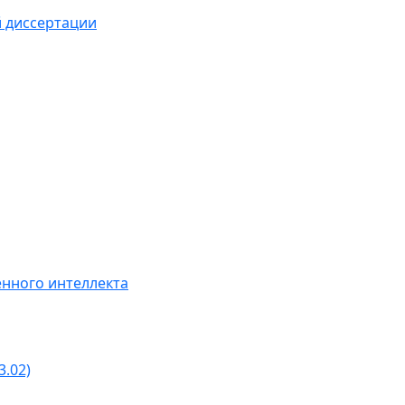
й диссертации
нного интеллекта
3.02)