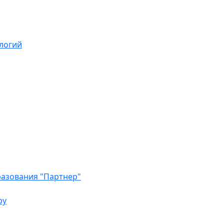
логий
азования "Партнер"
ру