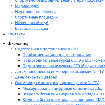
Спортивно-оздоровительный лагерь «Садовка»
Медиастудия
Издательство «Венец»
Спортивные площадки
Инженерный клуб
Базовые кафедры
Контакты
Школьнику
Подготовься к поступлению в ВУЗ
Профориентационное тестирование
Подготовительные курсы к ОГЭ и ЕГЭ (комер
Подготовительные курсы к ЕГЭ (бюджетная 
Детско-юношеская инженерная академия УлГТУ
День открытых дверей
Олимпиады и конкурсы, организуемые УлГТУ
Международная цифровая олимпиада «Волга
Всероссийская инженерная олимпиада «Зве
Всероссийская олимпиада школьников ПАО 