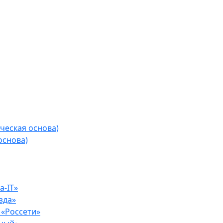
ческая основа)
основа)
-IT»
зда»
«Россети»