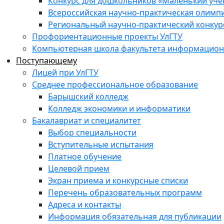
Конкурс для дошкольников «Маленький уч
Всероссийская научно-практическая олимп
Региональный научно-практический конкур
Профориентационные проекты УлГТУ
Компьютерная школа факультета информационн
Поступающему
Лицей при УлГТУ
Среднее профессиональное образование
Барышский колледж
Колледж экономики и информатики
Бакалавриат и специалитет
Выбор специальности
Вступительные испытания
Платное обучение
Целевой прием
Экран приема и конкурсные списки
Перечень образовательных программ
Адреса и контакты
Информация обязательная для публикации