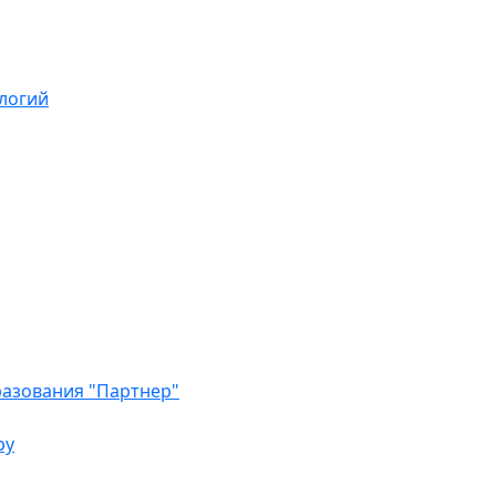
логий
азования "Партнер"
ру