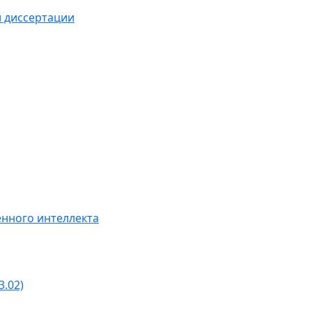
й диссертации
нного интеллекта
3.02)