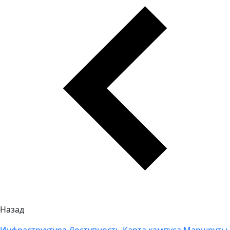
Назад
Инфраструктура
Доступность
Карта кампуса
Маршруты