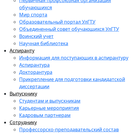
Первичная профсоюзная организация
обучающихся
Мир спорта
Образовательный портал УлГТУ
Объединенный совет обучающихся УлГТУ
Воинский учет
Научная библиотека
Аспиранту
Информация для поступающих в аспирантуру
Аспирантура
Докторантура
Прикрепление для подготовки кандидатской
диссертации
Выпускнику
Студентам и выпускникам
Карьерные мероприятия
Кадровым партнерам
Сотруднику
Профессорско-преподавательский состав