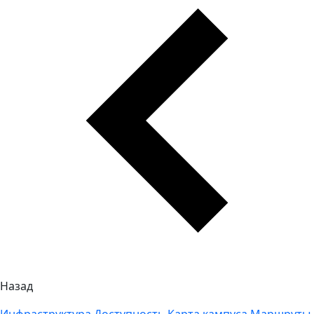
Назад
Инфраструктура
Доступность
Карта кампуса
Маршруты