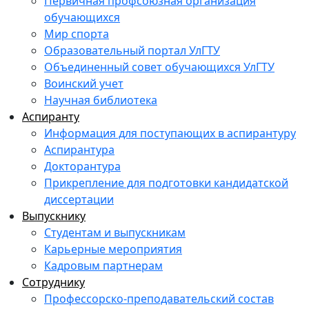
Первичная профсоюзная организация
обучающихся
Мир спорта
Образовательный портал УлГТУ
Объединенный совет обучающихся УлГТУ
Воинский учет
Научная библиотека
Аспиранту
Информация для поступающих в аспирантуру
Аспирантура
Докторантура
Прикрепление для подготовки кандидатской
диссертации
Выпускнику
Студентам и выпускникам
Карьерные мероприятия
Кадровым партнерам
Сотруднику
Профессорско-преподавательский состав