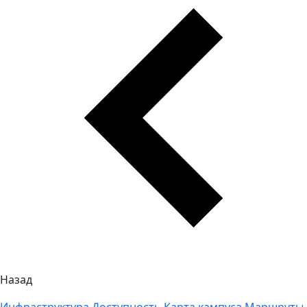
Назад
Инфраструктура
Доступность
Карта кампуса
Маршруты