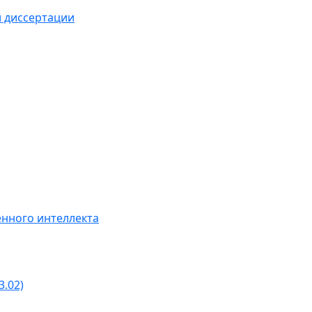
й диссертации
нного интеллекта
3.02)