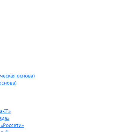
ческая основа)
основа)
-IT»
зда»
«Россети»