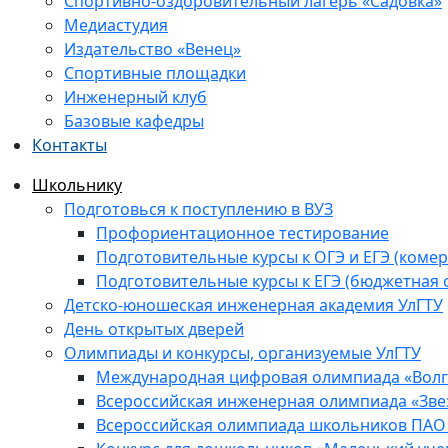
Спортивно-оздоровительный лагерь «Садовка»
Медиастудия
Издательство «Венец»
Спортивные площадки
Инженерный клуб
Базовые кафедры
Контакты
Школьнику
Подготовься к поступлению в ВУЗ
Профориентационное тестирование
Подготовительные курсы к ОГЭ и ЕГЭ (комер
Подготовительные курсы к ЕГЭ (бюджетная 
Детско-юношеская инженерная академия УлГТУ
День открытых дверей
Олимпиады и конкурсы, организуемые УлГТУ
Международная цифровая олимпиада «Волга
Всероссийская инженерная олимпиада «Зве
Всероссийская олимпиада школьников ПАО 