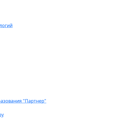
логий
азования "Партнер"
ру