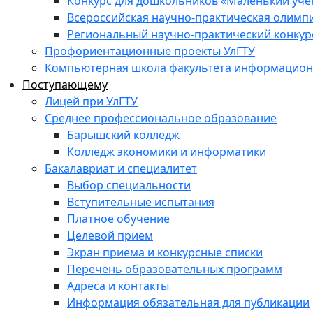
Конкурс для дошкольников «Маленький уч
Всероссийская научно-практическая олимп
Региональный научно-практический конкур
Профориентационные проекты УлГТУ
Компьютерная школа факультета информационн
Поступающему
Лицей при УлГТУ
Среднее профессиональное образование
Барышский колледж
Колледж экономики и информатики
Бакалавриат и специалитет
Выбор специальности
Вступительные испытания
Платное обучение
Целевой прием
Экран приема и конкурсные списки
Перечень образовательных программ
Адреса и контакты
Информация обязательная для публикации