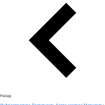
Назад
Инфраструктура
Доступность
Карта кампуса
Маршруты