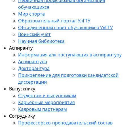
Первичная профсоюзная организация
обучающихся
Мир спорта
Образовательный портал УлГТУ
Объединенный совет обучающихся УлГТУ
Воинский учет
Научная библиотека
Аспиранту
Информация для поступающих в аспирантуру
Аспирантура
Докторантура
Прикрепление для подготовки кандидатской
диссертации
Выпускнику
Студентам и выпускникам
Карьерные мероприятия
Кадровым партнерам
Сотруднику
Профессорско-преподавательский состав