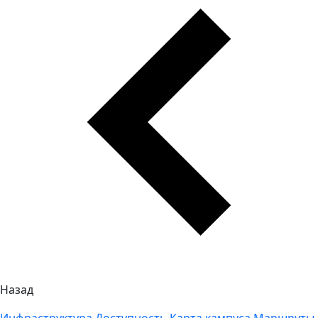
Назад
Инфраструктура
Доступность
Карта кампуса
Маршруты