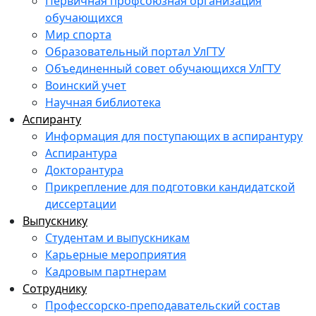
Первичная профсоюзная организация
обучающихся
Мир спорта
Образовательный портал УлГТУ
Объединенный совет обучающихся УлГТУ
Воинский учет
Научная библиотека
Аспиранту
Информация для поступающих в аспирантуру
Аспирантура
Докторантура
Прикрепление для подготовки кандидатской
диссертации
Выпускнику
Студентам и выпускникам
Карьерные мероприятия
Кадровым партнерам
Сотруднику
Профессорско-преподавательский состав