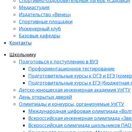
Спортивно-оздоровительный лагерь «Садовка»
Медиастудия
Издательство «Венец»
Спортивные площадки
Инженерный клуб
Базовые кафедры
Контакты
Школьнику
Подготовься к поступлению в ВУЗ
Профориентационное тестирование
Подготовительные курсы к ОГЭ и ЕГЭ (комер
Подготовительные курсы к ЕГЭ (бюджетная 
Детско-юношеская инженерная академия УлГТУ
День открытых дверей
Олимпиады и конкурсы, организуемые УлГТУ
Международная цифровая олимпиада «Волга
Всероссийская инженерная олимпиада «Зве
Всероссийская олимпиада школьников ПАО 