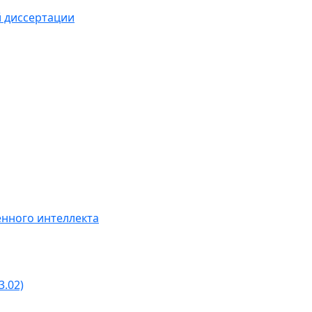
й диссертации
нного интеллекта
3.02)