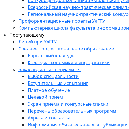
Конкурс для дошкольников «Маленький уч
Всероссийская научно-практическая олимп
Региональный научно-практический конкур
Профориентационные проекты УлГТУ
Компьютерная школа факультета информационн
Поступающему
Лицей при УлГТУ
Среднее профессиональное образование
Барышский колледж
Колледж экономики и информатики
Бакалавриат и специалитет
Выбор специальности
Вступительные испытания
Платное обучение
Целевой прием
Экран приема и конкурсные списки
Перечень образовательных программ
Адреса и контакты
Информация обязательная для публикации