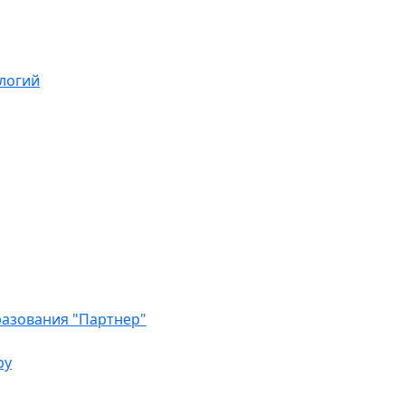
логий
азования "Партнер"
ру