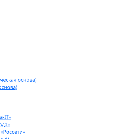
ческая основа)
основа)
-IT»
зда»
«Россети»