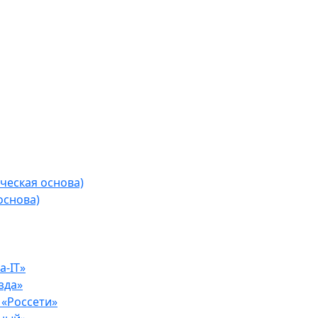
ческая основа)
основа)
-IT»
зда»
«Россети»