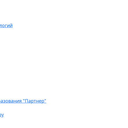
логий
азования "Партнер"
ру