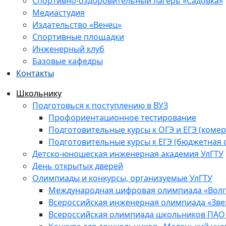
Спортивно-оздоровительный лагерь «Садовка»
Медиастудия
Издательство «Венец»
Спортивные площадки
Инженерный клуб
Базовые кафедры
Контакты
Школьнику
Подготовься к поступлению в ВУЗ
Профориентационное тестирование
Подготовительные курсы к ОГЭ и ЕГЭ (комер
Подготовительные курсы к ЕГЭ (бюджетная 
Детско-юношеская инженерная академия УлГТУ
День открытых дверей
Олимпиады и конкурсы, организуемые УлГТУ
Международная цифровая олимпиада «Волга
Всероссийская инженерная олимпиада «Зве
Всероссийская олимпиада школьников ПАО 