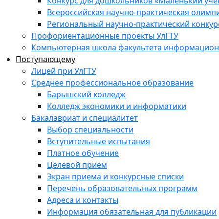
Конкурс для дошкольников «Маленький уч
Всероссийская научно-практическая олимп
Региональный научно-практический конкур
Профориентационные проекты УлГТУ
Компьютерная школа факультета информационн
Поступающему
Лицей при УлГТУ
Среднее профессиональное образование
Барышский колледж
Колледж экономики и информатики
Бакалавриат и специалитет
Выбор специальности
Вступительные испытания
Платное обучение
Целевой прием
Экран приема и конкурсные списки
Перечень образовательных программ
Адреса и контакты
Информация обязательная для публикации