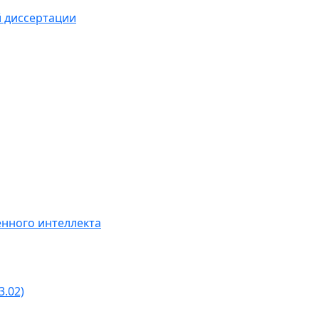
й диссертации
нного интеллекта
3.02)