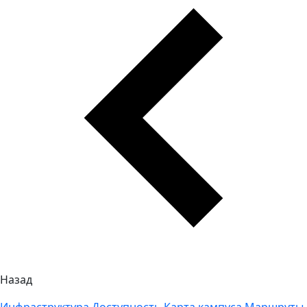
Назад
Инфраструктура
Доступность
Карта кампуса
Маршруты