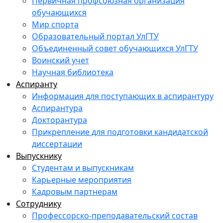
Первичная профсоюзная организация
обучающихся
Мир спорта
Образовательный портал УлГТУ
Объединенный совет обучающихся УлГТУ
Воинский учет
Научная библиотека
Аспиранту
Информация для поступающих в аспирантуру
Аспирантура
Докторантура
Прикрепление для подготовки кандидатской
диссертации
Выпускнику
Студентам и выпускникам
Карьерные мероприятия
Кадровым партнерам
Сотруднику
Профессорско-преподавательский состав