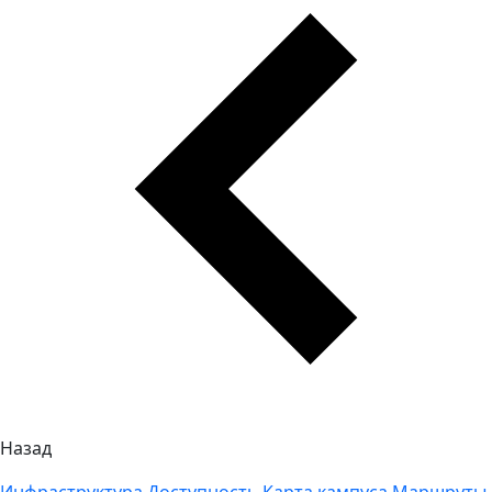
Назад
Инфраструктура
Доступность
Карта кампуса
Маршруты