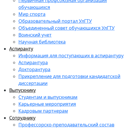
Первичная профсоюзная организация
обучающихся
Мир спорта
Образовательный портал УлГТУ
Объединенный совет обучающихся УлГТУ
Воинский учет
Научная библиотека
Аспиранту
Информация для поступающих в аспирантуру
Аспирантура
Докторантура
Прикрепление для подготовки кандидатской
диссертации
Выпускнику
Студентам и выпускникам
Карьерные мероприятия
Кадровым партнерам
Сотруднику
Профессорско-преподавательский состав