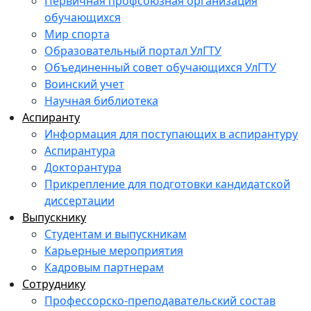
Первичная профсоюзная организация
обучающихся
Мир спорта
Образовательный портал УлГТУ
Объединенный совет обучающихся УлГТУ
Воинский учет
Научная библиотека
Аспиранту
Информация для поступающих в аспирантуру
Аспирантура
Докторантура
Прикрепление для подготовки кандидатской
диссертации
Выпускнику
Студентам и выпускникам
Карьерные мероприятия
Кадровым партнерам
Сотруднику
Профессорско-преподавательский состав