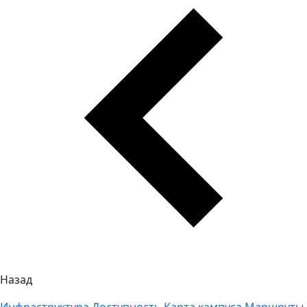
Назад
Инфраструктура
Доступность
Карта кампуса
Маршруты