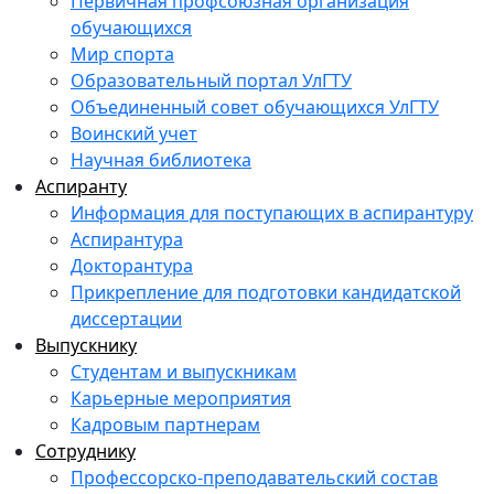
Первичная профсоюзная организация
обучающихся
Мир спорта
Образовательный портал УлГТУ
Объединенный совет обучающихся УлГТУ
Воинский учет
Научная библиотека
Аспиранту
Информация для поступающих в аспирантуру
Аспирантура
Докторантура
Прикрепление для подготовки кандидатской
диссертации
Выпускнику
Студентам и выпускникам
Карьерные мероприятия
Кадровым партнерам
Сотруднику
Профессорско-преподавательский состав