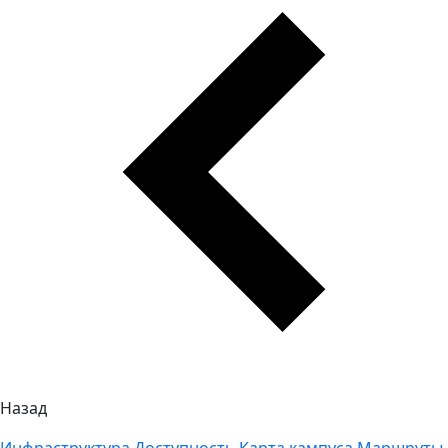
Назад
Инфраструктура
Доступность
Карта кампуса
Маршруты