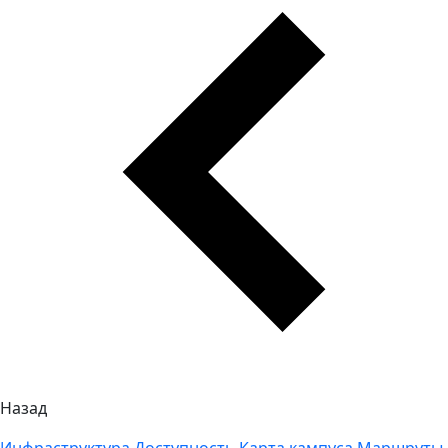
Назад
Инфраструктура
Доступность
Карта кампуса
Маршруты