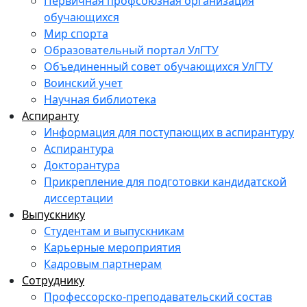
Первичная профсоюзная организация
обучающихся
Мир спорта
Образовательный портал УлГТУ
Объединенный совет обучающихся УлГТУ
Воинский учет
Научная библиотека
Аспиранту
Информация для поступающих в аспирантуру
Аспирантура
Докторантура
Прикрепление для подготовки кандидатской
диссертации
Выпускнику
Студентам и выпускникам
Карьерные мероприятия
Кадровым партнерам
Сотруднику
Профессорско-преподавательский состав