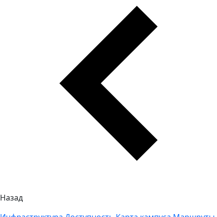
Назад
Инфраструктура
Доступность
Карта кампуса
Маршруты