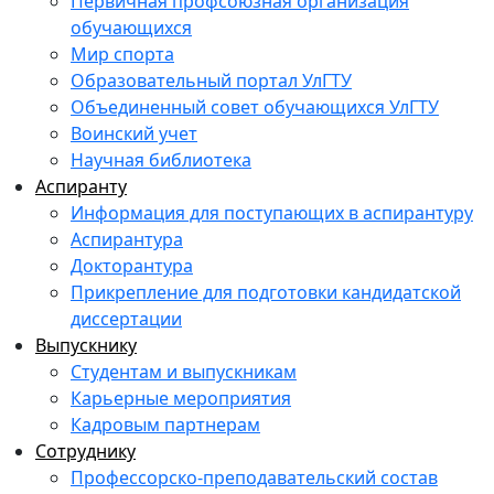
Первичная профсоюзная организация
обучающихся
Мир спорта
Образовательный портал УлГТУ
Объединенный совет обучающихся УлГТУ
Воинский учет
Научная библиотека
Аспиранту
Информация для поступающих в аспирантуру
Аспирантура
Докторантура
Прикрепление для подготовки кандидатской
диссертации
Выпускнику
Студентам и выпускникам
Карьерные мероприятия
Кадровым партнерам
Сотруднику
Профессорско-преподавательский состав