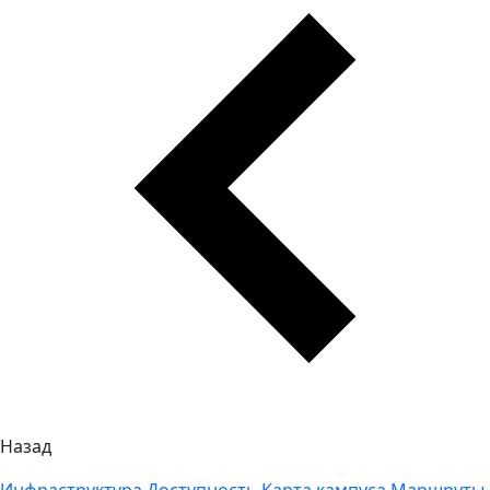
Назад
Инфраструктура
Доступность
Карта кампуса
Маршруты