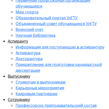
Первичная профсоюзная организация
обучающихся
Мир спорта
Образовательный портал УлГТУ
Объединенный совет обучающихся УлГТУ
Воинский учет
Научная библиотека
Аспиранту
Информация для поступающих в аспирантуру
Аспирантура
Докторантура
Прикрепление для подготовки кандидатской
диссертации
Выпускнику
Студентам и выпускникам
Карьерные мероприятия
Кадровым партнерам
Сотруднику
Профессорско-преподавательский состав