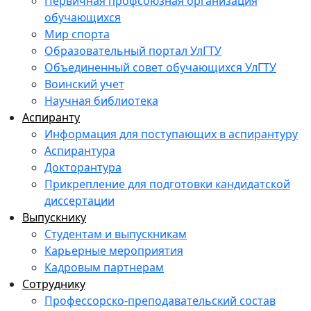
Первичная профсоюзная организация
обучающихся
Мир спорта
Образовательный портал УлГТУ
Объединенный совет обучающихся УлГТУ
Воинский учет
Научная библиотека
Аспиранту
Информация для поступающих в аспирантуру
Аспирантура
Докторантура
Прикрепление для подготовки кандидатской
диссертации
Выпускнику
Студентам и выпускникам
Карьерные мероприятия
Кадровым партнерам
Сотруднику
Профессорско-преподавательский состав