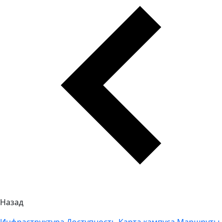
Назад
Инфраструктура
Доступность
Карта кампуса
Маршруты