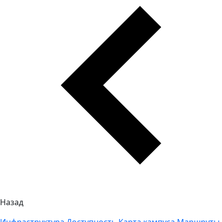
Назад
Инфраструктура
Доступность
Карта кампуса
Маршруты