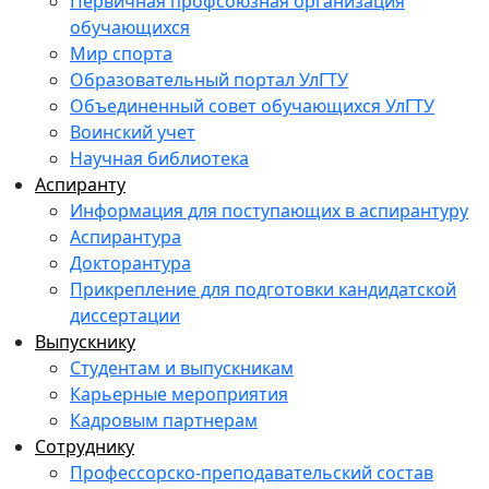
Первичная профсоюзная организация
обучающихся
Мир спорта
Образовательный портал УлГТУ
Объединенный совет обучающихся УлГТУ
Воинский учет
Научная библиотека
Аспиранту
Информация для поступающих в аспирантуру
Аспирантура
Докторантура
Прикрепление для подготовки кандидатской
диссертации
Выпускнику
Студентам и выпускникам
Карьерные мероприятия
Кадровым партнерам
Сотруднику
Профессорско-преподавательский состав