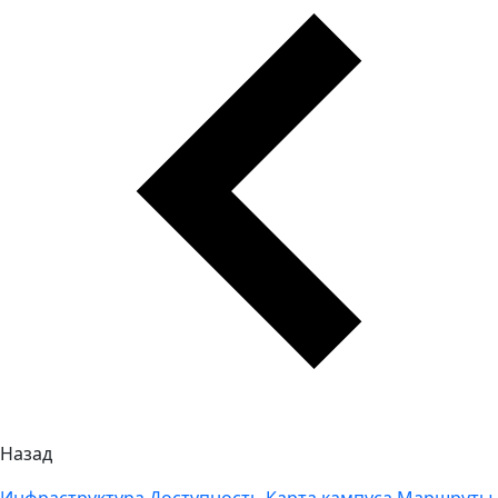
Назад
Инфраструктура
Доступность
Карта кампуса
Маршруты