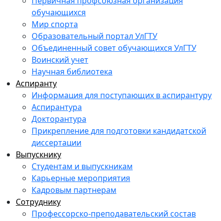
Первичная профсоюзная организация
обучающихся
Мир спорта
Образовательный портал УлГТУ
Объединенный совет обучающихся УлГТУ
Воинский учет
Научная библиотека
Аспиранту
Информация для поступающих в аспирантуру
Аспирантура
Докторантура
Прикрепление для подготовки кандидатской
диссертации
Выпускнику
Студентам и выпускникам
Карьерные мероприятия
Кадровым партнерам
Сотруднику
Профессорско-преподавательский состав