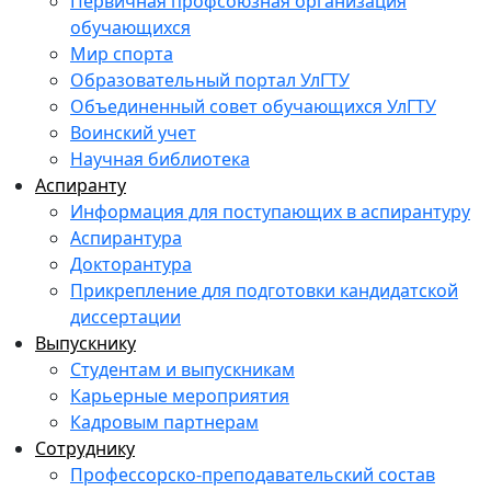
Первичная профсоюзная организация
обучающихся
Мир спорта
Образовательный портал УлГТУ
Объединенный совет обучающихся УлГТУ
Воинский учет
Научная библиотека
Аспиранту
Информация для поступающих в аспирантуру
Аспирантура
Докторантура
Прикрепление для подготовки кандидатской
диссертации
Выпускнику
Студентам и выпускникам
Карьерные мероприятия
Кадровым партнерам
Сотруднику
Профессорско-преподавательский состав