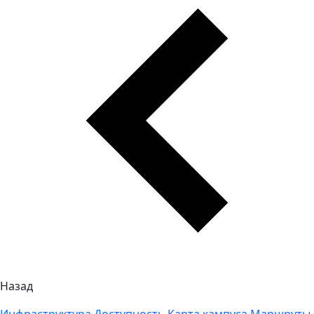
Назад
Инфраструктура
Доступность
Карта кампуса
Маршруты