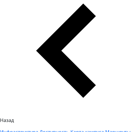
Назад
Инфраструктура
Доступность
Карта кампуса
Маршруты