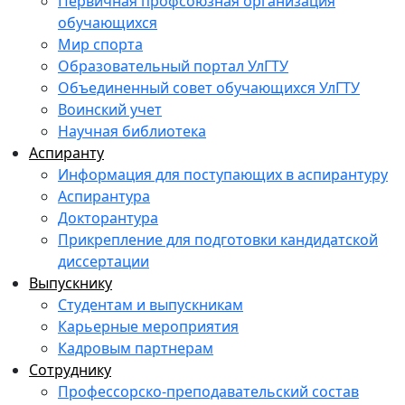
Первичная профсоюзная организация
обучающихся
Мир спорта
Образовательный портал УлГТУ
Объединенный совет обучающихся УлГТУ
Воинский учет
Научная библиотека
Аспиранту
Информация для поступающих в аспирантуру
Аспирантура
Докторантура
Прикрепление для подготовки кандидатской
диссертации
Выпускнику
Студентам и выпускникам
Карьерные мероприятия
Кадровым партнерам
Сотруднику
Профессорско-преподавательский состав