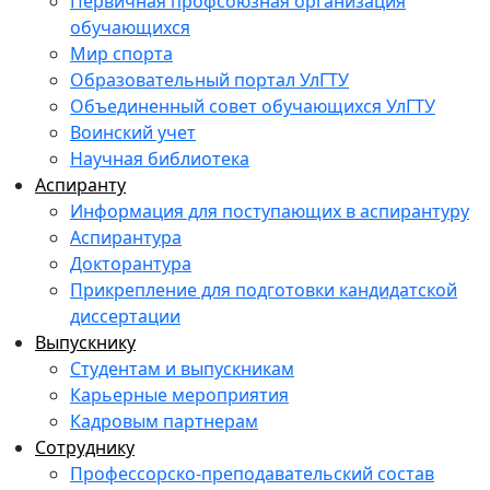
Первичная профсоюзная организация
обучающихся
Мир спорта
Образовательный портал УлГТУ
Объединенный совет обучающихся УлГТУ
Воинский учет
Научная библиотека
Аспиранту
Информация для поступающих в аспирантуру
Аспирантура
Докторантура
Прикрепление для подготовки кандидатской
диссертации
Выпускнику
Студентам и выпускникам
Карьерные мероприятия
Кадровым партнерам
Сотруднику
Профессорско-преподавательский состав