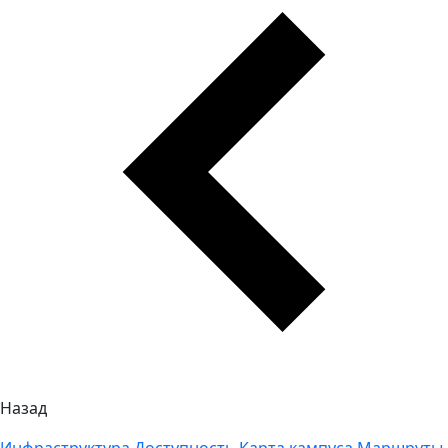
Назад
Инфраструктура
Доступность
Карта кампуса
Маршруты