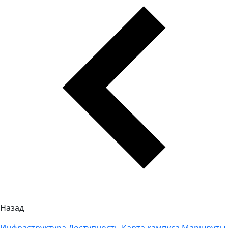
Назад
Инфраструктура
Доступность
Карта кампуса
Маршруты