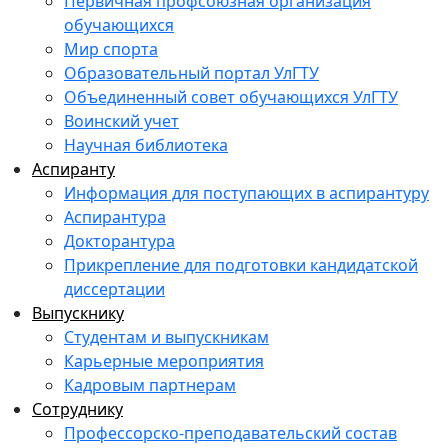
Первичная профсоюзная организация
обучающихся
Мир спорта
Образовательный портал УлГТУ
Объединенный совет обучающихся УлГТУ
Воинский учет
Научная библиотека
Аспиранту
Информация для поступающих в аспирантуру
Аспирантура
Докторантура
Прикрепление для подготовки кандидатской
диссертации
Выпускнику
Студентам и выпускникам
Карьерные мероприятия
Кадровым партнерам
Сотруднику
Профессорско-преподавательский состав