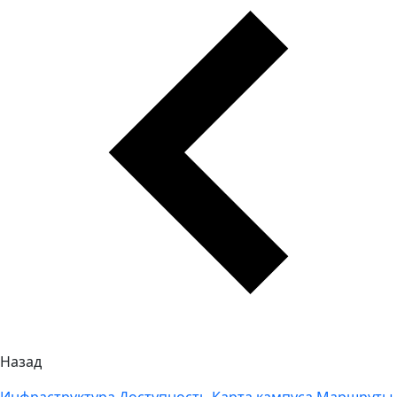
Назад
Инфраструктура
Доступность
Карта кампуса
Маршруты