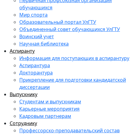
Первичная профсоюзная организация
обучающихся
Мир спорта
Образовательный портал УлГТУ
Объединенный совет обучающихся УлГТУ
Воинский учет
Научная библиотека
Аспиранту
Информация для поступающих в аспирантуру
Аспирантура
Докторантура
Прикрепление для подготовки кандидатской
диссертации
Выпускнику
Студентам и выпускникам
Карьерные мероприятия
Кадровым партнерам
Сотруднику
Профессорско-преподавательский состав