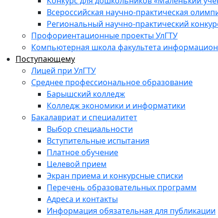
Конкурс для дошкольников «Маленький уч
Всероссийская научно-практическая олимп
Региональный научно-практический конкур
Профориентационные проекты УлГТУ
Компьютерная школа факультета информационн
Поступающему
Лицей при УлГТУ
Среднее профессиональное образование
Барышский колледж
Колледж экономики и информатики
Бакалавриат и специалитет
Выбор специальности
Вступительные испытания
Платное обучение
Целевой прием
Экран приема и конкурсные списки
Перечень образовательных программ
Адреса и контакты
Информация обязательная для публикации