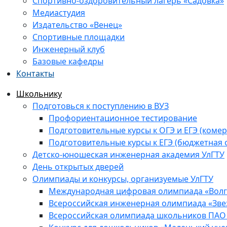
Спортивно-оздоровительный лагерь «Садовка»
Медиастудия
Издательство «Венец»
Спортивные площадки
Инженерный клуб
Базовые кафедры
Контакты
Школьнику
Подготовься к поступлению в ВУЗ
Профориентационное тестирование
Подготовительные курсы к ОГЭ и ЕГЭ (комер
Подготовительные курсы к ЕГЭ (бюджетная 
Детско-юношеская инженерная академия УлГТУ
День открытых дверей
Олимпиады и конкурсы, организуемые УлГТУ
Международная цифровая олимпиада «Волга
Всероссийская инженерная олимпиада «Зве
Всероссийская олимпиада школьников ПАО 