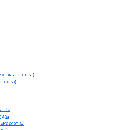
ческая основа)
основа)
-IT»
зда»
«Россети»