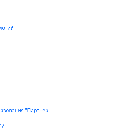
логий
азования "Партнер"
ру