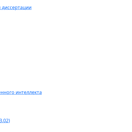
й диссертации
нного интеллекта
3.02)