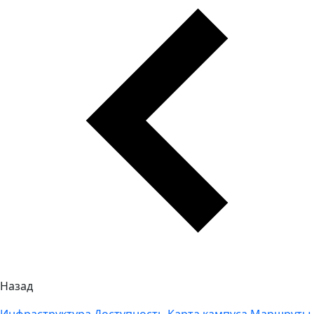
Назад
Инфраструктура
Доступность
Карта кампуса
Маршруты