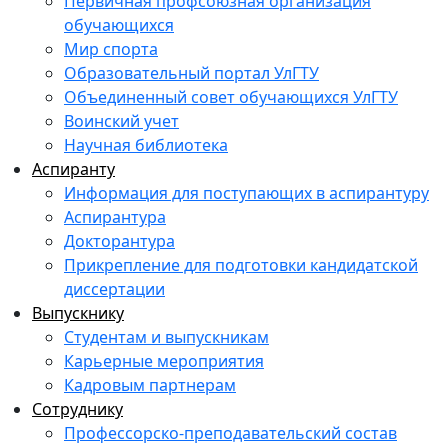
Первичная профсоюзная организация
обучающихся
Мир спорта
Образовательный портал УлГТУ
Объединенный совет обучающихся УлГТУ
Воинский учет
Научная библиотека
Аспиранту
Информация для поступающих в аспирантуру
Аспирантура
Докторантура
Прикрепление для подготовки кандидатской
диссертации
Выпускнику
Студентам и выпускникам
Карьерные мероприятия
Кадровым партнерам
Сотруднику
Профессорско-преподавательский состав