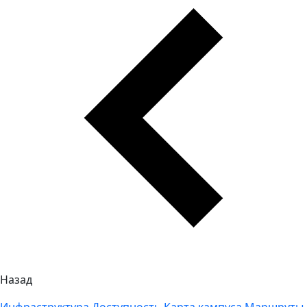
Назад
Инфраструктура
Доступность
Карта кампуса
Маршруты