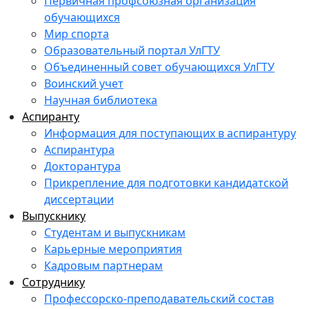
Первичная профсоюзная организация
обучающихся
Мир спорта
Образовательный портал УлГТУ
Объединенный совет обучающихся УлГТУ
Воинский учет
Научная библиотека
Аспиранту
Информация для поступающих в аспирантуру
Аспирантура
Докторантура
Прикрепление для подготовки кандидатской
диссертации
Выпускнику
Студентам и выпускникам
Карьерные мероприятия
Кадровым партнерам
Сотруднику
Профессорско-преподавательский состав