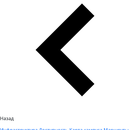
Назад
Инфраструктура
Доступность
Карта кампуса
Маршруты