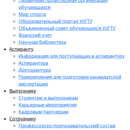
Первичная профсоюзная организация
обучающихся
Мир спорта
Образовательный портал УлГТУ
Объединенный совет обучающихся УлГТУ
Воинский учет
Научная библиотека
Аспиранту
Информация для поступающих в аспирантуру
Аспирантура
Докторантура
Прикрепление для подготовки кандидатской
диссертации
Выпускнику
Студентам и выпускникам
Карьерные мероприятия
Кадровым партнерам
Сотруднику
Профессорско-преподавательский состав