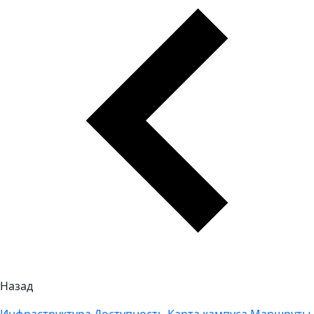
Назад
Инфраструктура
Доступность
Карта кампуса
Маршруты