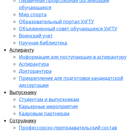
Первичная профсоюзная организация
обучающихся
Мир спорта
Образовательный портал УлГТУ
Объединенный совет обучающихся УлГТУ
Воинский учет
Научная библиотека
Аспиранту
Информация для поступающих в аспирантуру
Аспирантура
Докторантура
Прикрепление для подготовки кандидатской
диссертации
Выпускнику
Студентам и выпускникам
Карьерные мероприятия
Кадровым партнерам
Сотруднику
Профессорско-преподавательский состав