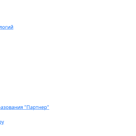
логий
азования "Партнер"
ру