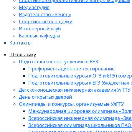
Спортивно-оздоровительный лагерь «Садовка»
Медиастудия
Издательство «Венец»
Спортивные площадки
Инженерный клуб
Базовые кафедры
Контакты
Школьнику
Подготовься к поступлению в ВУЗ
Профориентационное тестирование
Подготовительные курсы к ОГЭ и ЕГЭ (комер
Подготовительные курсы к ЕГЭ (бюджетная 
Детско-юношеская инженерная академия УлГТУ
День открытых дверей
Олимпиады и конкурсы, организуемые УлГТУ
Международная цифровая олимпиада «Волга
Всероссийская инженерная олимпиада «Зве
Всероссийская олимпиада школьников ПАО 