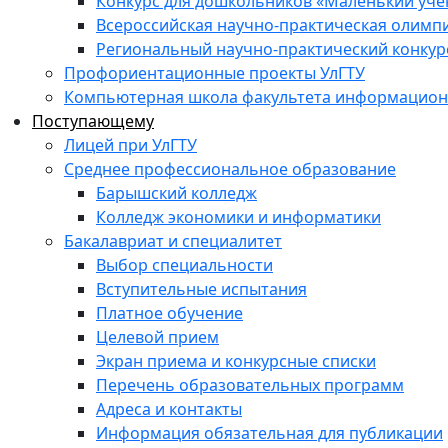
Конкурс для дошкольников «Маленький уч
Всероссийская научно-практическая олимп
Региональный научно-практический конкур
Профориентационные проекты УлГТУ
Компьютерная школа факультета информационн
Поступающему
Лицей при УлГТУ
Среднее профессиональное образование
Барышский колледж
Колледж экономики и информатики
Бакалавриат и специалитет
Выбор специальности
Вступительные испытания
Платное обучение
Целевой прием
Экран приема и конкурсные списки
Перечень образовательных программ
Адреса и контакты
Информация обязательная для публикации