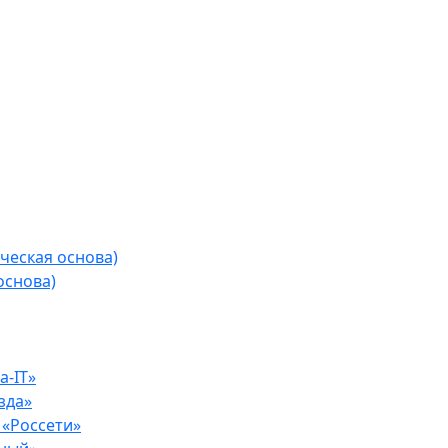
ческая основа)
основа)
-IT»
зда»
«Россети»