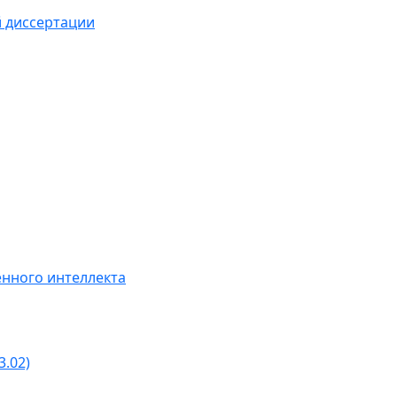
й диссертации
нного интеллекта
3.02)