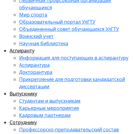
Первичная профсоюзная организация
обучающихся
Мир спорта
Образовательный портал УлГТУ
Объединенный совет обучающихся УлГТУ
Воинский учет
Научная библиотека
Аспиранту
Информация для поступающих в аспирантуру
Аспирантура
Докторантура
Прикрепление для подготовки кандидатской
диссертации
Выпускнику
Студентам и выпускникам
Карьерные мероприятия
Кадровым партнерам
Сотруднику
Профессорско-преподавательский состав