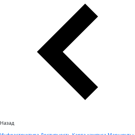
Назад
Инфраструктура
Доступность
Карта кампуса
Маршруты