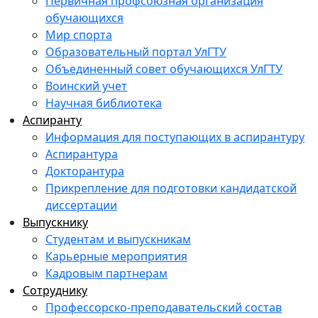
Первичная профсоюзная организация
обучающихся
Мир спорта
Образовательный портал УлГТУ
Объединенный совет обучающихся УлГТУ
Воинский учет
Научная библиотека
Аспиранту
Информация для поступающих в аспирантуру
Аспирантура
Докторантура
Прикрепление для подготовки кандидатской
диссертации
Выпускнику
Студентам и выпускникам
Карьерные мероприятия
Кадровым партнерам
Сотруднику
Профессорско-преподавательский состав