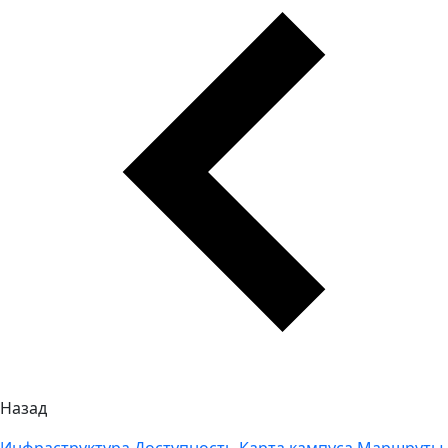
Назад
Инфраструктура
Доступность
Карта кампуса
Маршруты