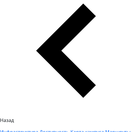
Назад
Инфраструктура
Доступность
Карта кампуса
Маршруты