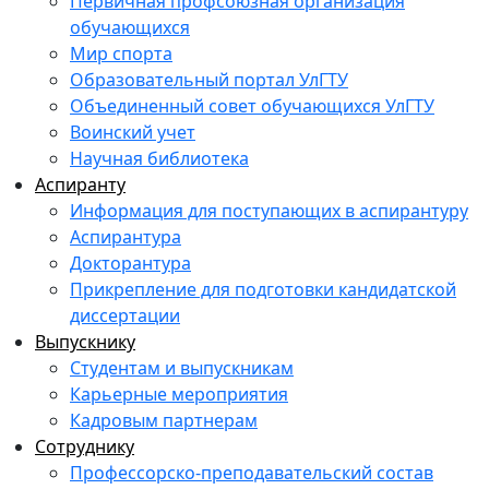
Первичная профсоюзная организация
обучающихся
Мир спорта
Образовательный портал УлГТУ
Объединенный совет обучающихся УлГТУ
Воинский учет
Научная библиотека
Аспиранту
Информация для поступающих в аспирантуру
Аспирантура
Докторантура
Прикрепление для подготовки кандидатской
диссертации
Выпускнику
Студентам и выпускникам
Карьерные мероприятия
Кадровым партнерам
Сотруднику
Профессорско-преподавательский состав