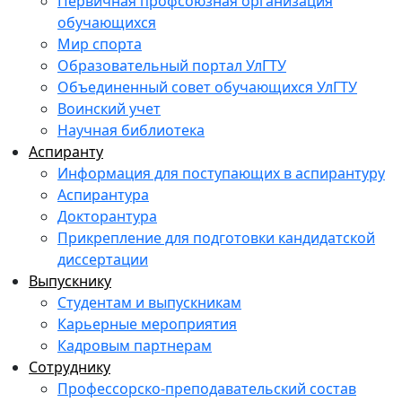
Первичная профсоюзная организация
обучающихся
Мир спорта
Образовательный портал УлГТУ
Объединенный совет обучающихся УлГТУ
Воинский учет
Научная библиотека
Аспиранту
Информация для поступающих в аспирантуру
Аспирантура
Докторантура
Прикрепление для подготовки кандидатской
диссертации
Выпускнику
Студентам и выпускникам
Карьерные мероприятия
Кадровым партнерам
Сотруднику
Профессорско-преподавательский состав