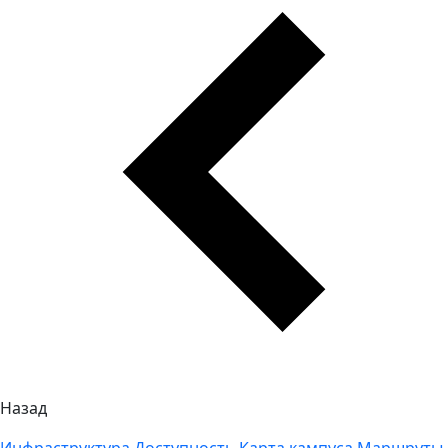
Назад
Инфраструктура
Доступность
Карта кампуса
Маршруты