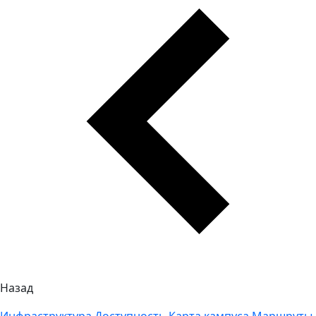
Назад
Инфраструктура
Доступность
Карта кампуса
Маршруты