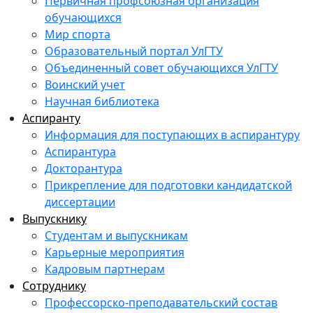
Первичная профсоюзная организация
обучающихся
Мир спорта
Образовательный портал УлГТУ
Объединенный совет обучающихся УлГТУ
Воинский учет
Научная библиотека
Аспиранту
Информация для поступающих в аспирантуру
Аспирантура
Докторантура
Прикрепление для подготовки кандидатской
диссертации
Выпускнику
Студентам и выпускникам
Карьерные мероприятия
Кадровым партнерам
Сотруднику
Профессорско-преподавательский состав