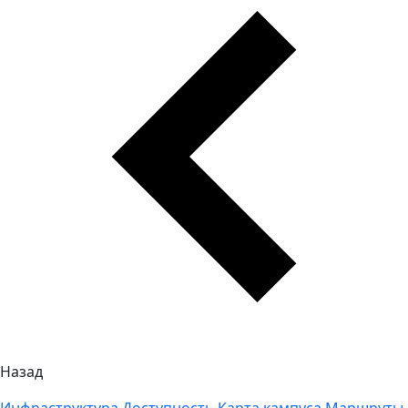
Назад
Инфраструктура
Доступность
Карта кампуса
Маршруты