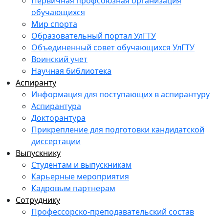
Первичная профсоюзная организация
обучающихся
Мир спорта
Образовательный портал УлГТУ
Объединенный совет обучающихся УлГТУ
Воинский учет
Научная библиотека
Аспиранту
Информация для поступающих в аспирантуру
Аспирантура
Докторантура
Прикрепление для подготовки кандидатской
диссертации
Выпускнику
Студентам и выпускникам
Карьерные мероприятия
Кадровым партнерам
Сотруднику
Профессорско-преподавательский состав