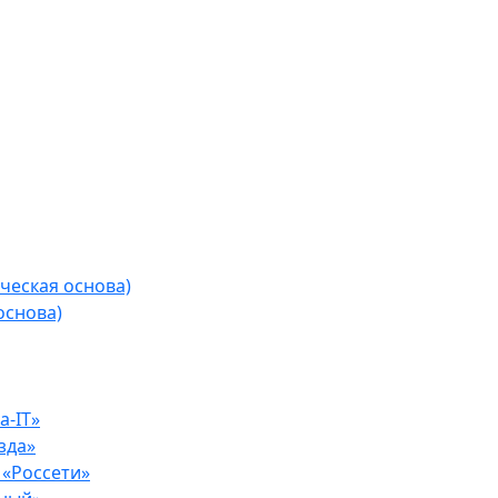
ческая основа)
основа)
-IT»
зда»
«Россети»