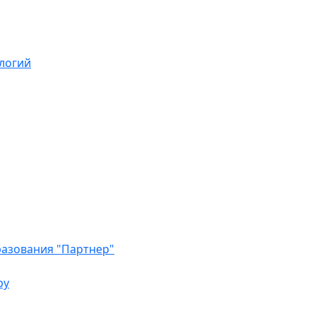
логий
азования "Партнер"
ру