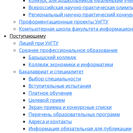
Конкурс для дошкольников «Маленький уч
Всероссийская научно-практическая олимп
Региональный научно-практический конкур
Профориентационные проекты УлГТУ
Компьютерная школа факультета информационн
Поступающему
Лицей при УлГТУ
Среднее профессиональное образование
Барышский колледж
Колледж экономики и информатики
Бакалавриат и специалитет
Выбор специальности
Вступительные испытания
Платное обучение
Целевой прием
Экран приема и конкурсные списки
Перечень образовательных программ
Адреса и контакты
Информация обязательная для публикации