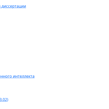
й диссертации
нного интеллекта
3.02)