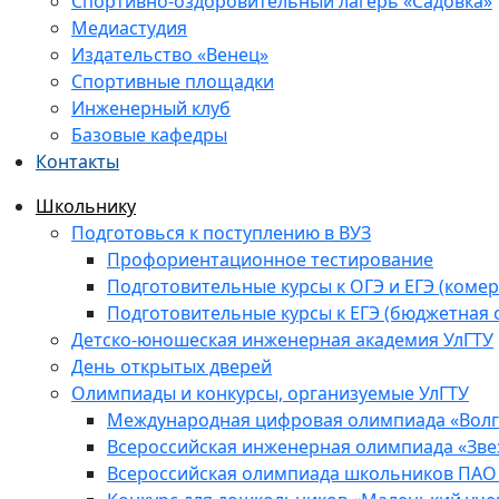
Спортивно-оздоровительный лагерь «Садовка»
Медиастудия
Издательство «Венец»
Спортивные площадки
Инженерный клуб
Базовые кафедры
Контакты
Школьнику
Подготовься к поступлению в ВУЗ
Профориентационное тестирование
Подготовительные курсы к ОГЭ и ЕГЭ (комер
Подготовительные курсы к ЕГЭ (бюджетная 
Детско-юношеская инженерная академия УлГТУ
День открытых дверей
Олимпиады и конкурсы, организуемые УлГТУ
Международная цифровая олимпиада «Волга
Всероссийская инженерная олимпиада «Зве
Всероссийская олимпиада школьников ПАО 