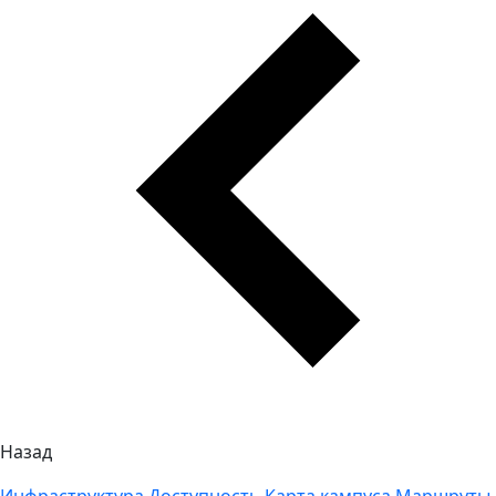
Назад
Инфраструктура
Доступность
Карта кампуса
Маршруты