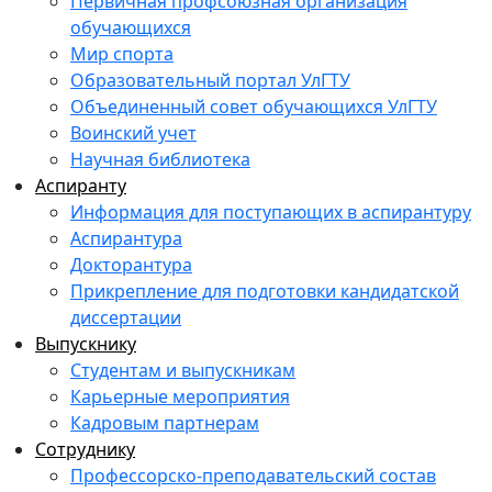
Первичная профсоюзная организация
обучающихся
Мир спорта
Образовательный портал УлГТУ
Объединенный совет обучающихся УлГТУ
Воинский учет
Научная библиотека
Аспиранту
Информация для поступающих в аспирантуру
Аспирантура
Докторантура
Прикрепление для подготовки кандидатской
диссертации
Выпускнику
Студентам и выпускникам
Карьерные мероприятия
Кадровым партнерам
Сотруднику
Профессорско-преподавательский состав