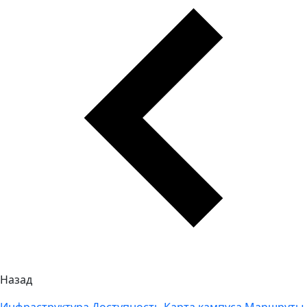
Назад
Инфраструктура
Доступность
Карта кампуса
Маршруты