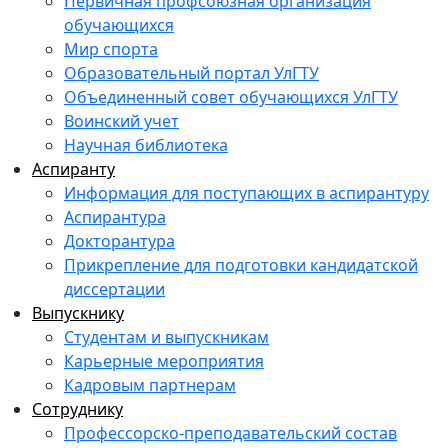
Первичная профсоюзная организация
обучающихся
Мир спорта
Образовательный портал УлГТУ
Объединенный совет обучающихся УлГТУ
Воинский учет
Научная библиотека
Аспиранту
Информация для поступающих в аспирантуру
Аспирантура
Докторантура
Прикрепление для подготовки кандидатской
диссертации
Выпускнику
Студентам и выпускникам
Карьерные мероприятия
Кадровым партнерам
Сотруднику
Профессорско-преподавательский состав