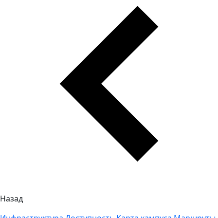
Назад
Инфраструктура
Доступность
Карта кампуса
Маршруты