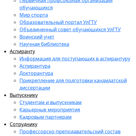
Первичная профсоюзная организация
обучающихся
Мир спорта
Образовательный портал УлГТУ
Объединенный совет обучающихся УлГТУ
Воинский учет
Научная библиотека
Аспиранту
Информация для поступающих в аспирантуру
Аспирантура
Докторантура
Прикрепление для подготовки кандидатской
диссертации
Выпускнику
Студентам и выпускникам
Карьерные мероприятия
Кадровым партнерам
Сотруднику
Профессорско-преподавательский состав