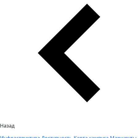
Назад
Инфраструктура
Доступность
Карта кампуса
Маршруты