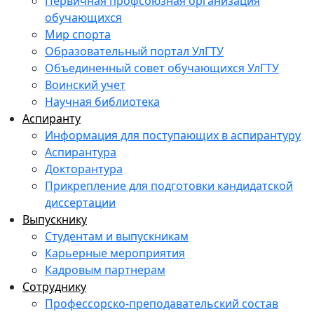
Первичная профсоюзная организация
обучающихся
Мир спорта
Образовательный портал УлГТУ
Объединенный совет обучающихся УлГТУ
Воинский учет
Научная библиотека
Аспиранту
Информация для поступающих в аспирантуру
Аспирантура
Докторантура
Прикрепление для подготовки кандидатской
диссертации
Выпускнику
Студентам и выпускникам
Карьерные мероприятия
Кадровым партнерам
Сотруднику
Профессорско-преподавательский состав