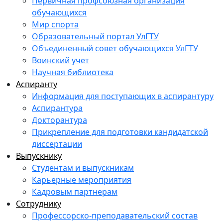
Первичная профсоюзная организация
обучающихся
Мир спорта
Образовательный портал УлГТУ
Объединенный совет обучающихся УлГТУ
Воинский учет
Научная библиотека
Аспиранту
Информация для поступающих в аспирантуру
Аспирантура
Докторантура
Прикрепление для подготовки кандидатской
диссертации
Выпускнику
Студентам и выпускникам
Карьерные мероприятия
Кадровым партнерам
Сотруднику
Профессорско-преподавательский состав