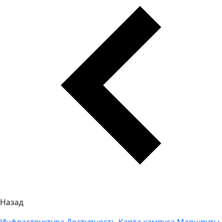
Назад
Инфраструктура
Доступность
Карта кампуса
Маршруты