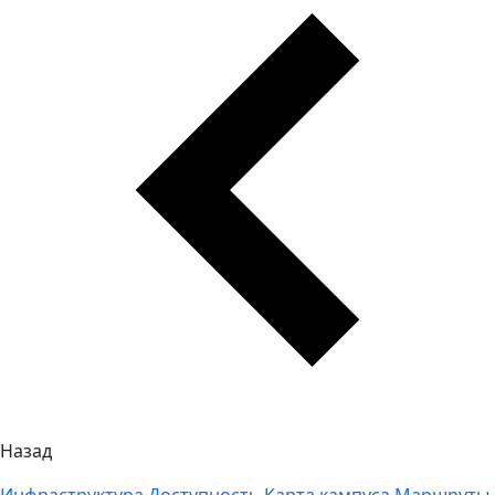
Назад
Инфраструктура
Доступность
Карта кампуса
Маршруты