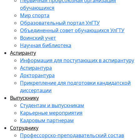
Первичная профсоюзная организация
обучающихся
Мир спорта
Образовательный портал УлГТУ
Объединенный совет обучающихся УлГТУ
Воинский учет
Научная библиотека
Аспиранту
Информация для поступающих в аспирантуру
Аспирантура
Докторантура
Прикрепление для подготовки кандидатской
диссертации
Выпускнику
Студентам и выпускникам
Карьерные мероприятия
Кадровым партнерам
Сотруднику
Профессорско-преподавательский состав